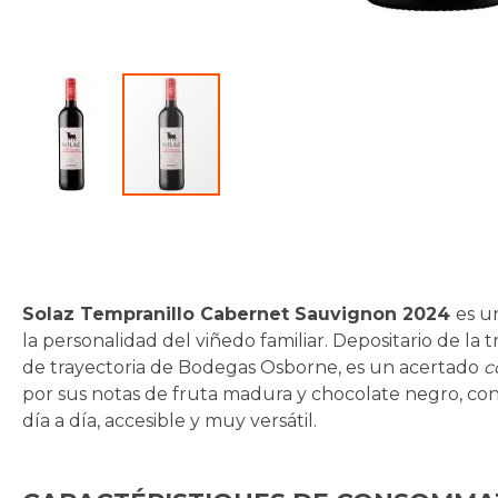
Skip
to
the
beginning
Solaz Tempranillo Cabernet Sauvignon 2024
es u
of
la personalidad del viñedo familiar. Depositario de la 
the
de trayectoria de Bodegas Osborne, es un acertado
c
images
por sus notas de fruta madura y chocolate negro, con 
gallery
día a día, accesible y muy versátil.