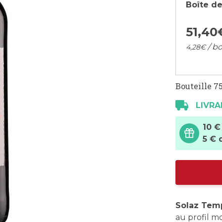
Boîte de
51,
40
/ bo
4,
28
€
Bouteille 75
LIVRA
10 €
5 € 
Solaz Tem
au profil m