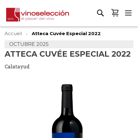
Mon pa
Accueil
Atteca Cuvée Especial 2022
OCTUBRE 2025
ATTECA CUVÉE ESPECIAL 2022
Calatayud
Skip
to
the
end
of
the
images
gallery