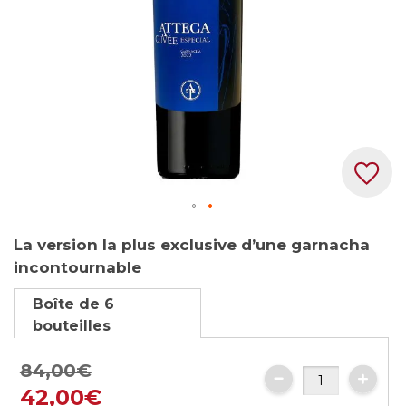
Skip
La version la plus exclusive d’une garnacha
to
incontournable
the
beginning
Boîte de 6
of
bouteilles
the
images
84,00€
gallery
42,00€