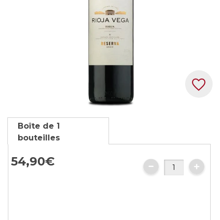
Skip
Boîte de 1
to
bouteilles
the
beginning
54,90€
of
the
images
gallery