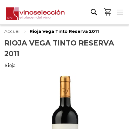
Mon pa
Accueil
Rioja Vega Tinto Reserva 2011
RIOJA VEGA TINTO RESERVA
2011
Rioja
Skip
to
the
end
of
the
images
gallery