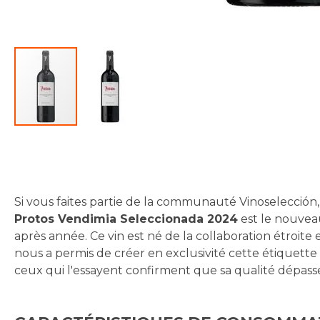
Skip
to
the
beginning
Si vous faites partie de la communauté Vinoselección
of
Protos Vendimia Seleccionada 2024
est le nouvea
the
après année. Ce vin est né de la collaboration étroite
images
nous a permis de créer en exclusivité cette étiquette de
gallery
ceux qui l'essayent confirment que sa qualité dépass