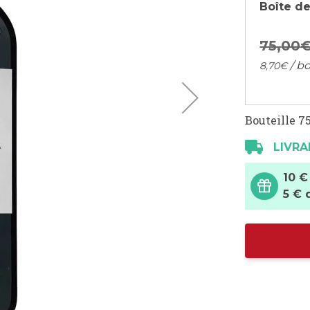
Boîte de
75,
00
/ bo
8,
70
€
Bouteille 75
LIVRA
10 €
5 € 