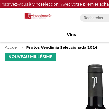
Inscrivez-vous à Vinoselección !
Avec votre premier acha
Vins
Accueil
Protos Vendimia Seleccionada 2024
Skip
NOUVEAU MILLÉSIME
to
the
end
of
the
images
gallery