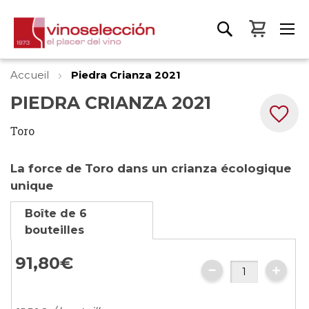
Mon pa
Accueil
Piedra Crianza 2021
PIEDRA CRIANZA 2021
Toro
Skip
Skip
La force de Toro dans un crianza écologique
to
to
unique
the
the
end
beginning
Boîte de 6
of
of
bouteilles
the
the
images
images
91,
80
€
gallery
gallery