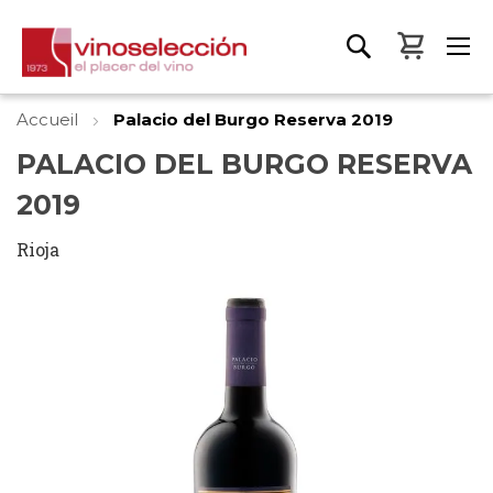
Mon pa
Accueil
Palacio del Burgo Reserva 2019
PALACIO DEL BURGO RESERVA
2019
Rioja
Skip
to
the
end
of
the
images
gallery