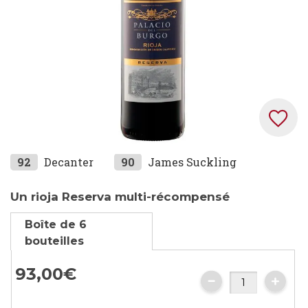
Skip
92
Decanter
90
James Suckling
to
the
Un rioja Reserva multi-récompensé
beginning
Boîte de 6
of
bouteilles
the
images
93,
00
€
gallery