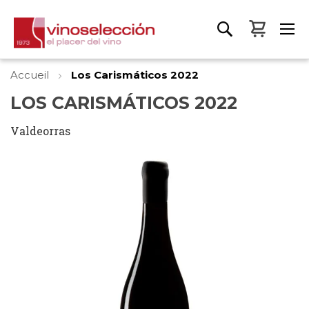
Mon pa
Accueil
Los Carismáticos 2022
LOS CARISMÁTICOS 2022
Valdeorras
Skip
to
the
end
of
the
images
gallery