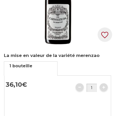
Skip
La mise en valeur de la variété merenzao
to
the
1 bouteille
beginning
of
the
36,
10
€
images
gallery