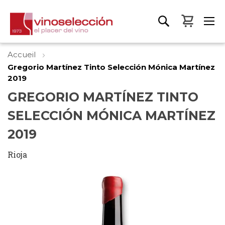
Mon pa
Accueil
Gregorio Martínez Tinto Selección Mónica Martínez
2019
GREGORIO MARTÍNEZ TINTO
SELECCIÓN MÓNICA MARTÍNEZ
2019
Rioja
Skip
to
the
end
of