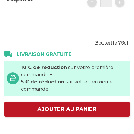
images
gallery
Bouteille 75cl.
LIVRAISON GRATUITE
10 € de réduction
sur votre première
commande +
5 € de réduction
sur votre deuxième
commande
AJOUTER AU PANIER