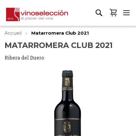
Mon pa
Accueil
Matarromera Club 2021
MATARROMERA CLUB 2021
Ribera del Duero
Skip
to
the
end
of
the
images
gallery