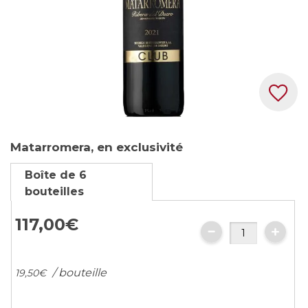
Skip
Matarromera, en exclusivité
to
the
Boîte de 6
beginning
bouteilles
of
the
117,
00
€
images
gallery
/ bouteille
19,
50
€