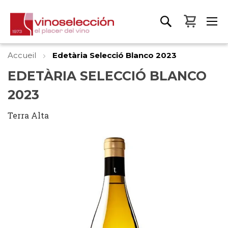
Mon pa
Accueil
Edetària Selecció Blanco 2023
EDETÀRIA SELECCIÓ BLANCO
2023
Terra Alta
Skip
to
the
end
of
the
images
gallery