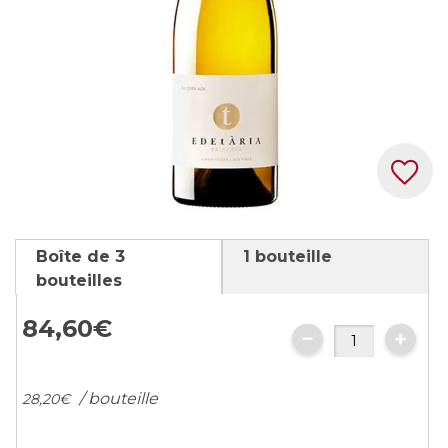
Skip
Boîte de 3
1 bouteille
to
bouteilles
the
beginning
84,
60
€
of
the
images
/ bouteille
28,
20
€
gallery