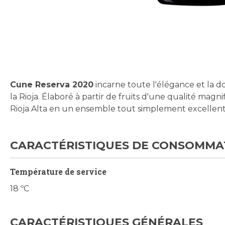
Skip
to
the
beginning
Cune Reserva 2020
incarne toute l'élégance et la d
of
la Rioja. Élaboré à partir de fruits d'une qualité magn
the
Rioja Alta en un ensemble tout simplement excellent
images
gallery
CARACTÉRISTIQUES DE CONSOMMA
Température de service
18 ºC
CARACTÉRISTIQUES GÉNÉRALES