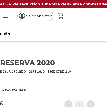
 et 5 € de réduction sur votre deuxième commande
Mon panier
Se connecter
n.com
du vin
 RESERVA 2020
inta
,
Graciano
,
Mazuelo
,
Tempranillo
 6 bouteilles
€