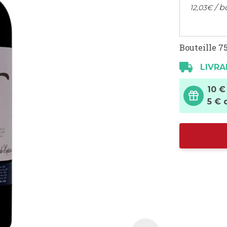
/ b
12,
03
€
Bouteille 75
LIVRA
10 €
5 € 