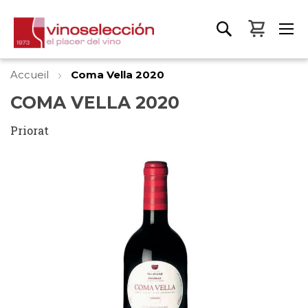
Mon pa
Accueil
Coma Vella 2020
COMA VELLA 2020
Priorat
Skip
to
the
end
of
the
images
gallery