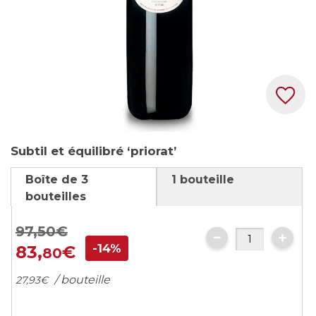
Skip
Subtil et équilibré ‘priorat’
to
the
Boîte de 3
1 bouteille
beginning
bouteilles
of
the
97,
50
€
images
-14%
83,
€
80
gallery
/ bouteille
27,
93
€