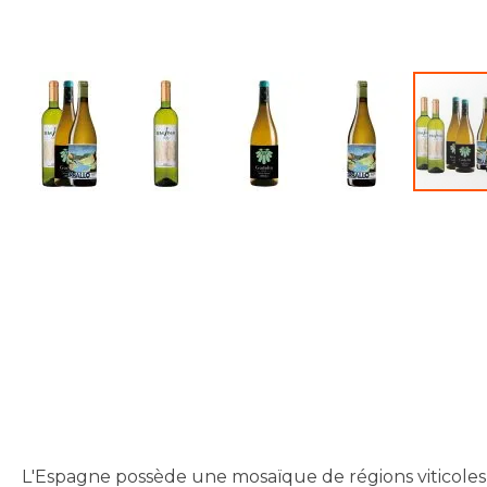
Skip
to
the
beginning
of
the
images
gallery
L'Espagne possède une mosaïque de régions viticoles q