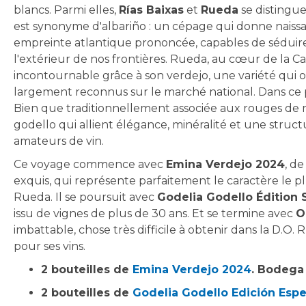
blancs. Parmi elles,
Rías Baixas
et
Rueda
se distingue
est synonyme d'albariño : un cépage qui donne naissa
empreinte atlantique prononcée, capables de séduire le
l'extérieur de nos frontières. Rueda, au cœur de la 
incontournable grâce à son verdejo, une variété qui off
largement reconnus sur le marché national. Dans ce
Bien que traditionnellement associée aux rouges de 
godello qui allient élégance, minéralité et une struct
amateurs de vin.
Ce voyage commence avec
Emina Verdejo 2024
, d
exquis, qui représente parfaitement le caractère le plus
Rueda. Il se poursuit avec
Godelia Godello Édition 
issu de vignes de plus de 30 ans. Et se termine avec
O
imbattable, chose très difficile à obtenir dans la D.O.
pour ses vins.
2 bouteilles de
Emina Verdejo 2024
. Bodega
2 bouteilles de
Godelia Godello Edición Espe