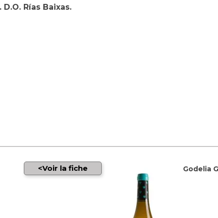
D.O. Rías Baixas.
Voir la fiche
Godelia G