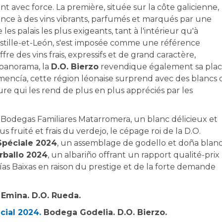
nt avec force. La première, située sur la côte galicienne,
nce à des vins vibrants, parfumés et marqués par une
s palais les plus exigeants, tant à l'intérieur qu'à
Castille-et-León, s'est imposée comme une référence
re des vins frais, expressifs et de grand caractère,
 panorama, la
D.O. Bierzo
revendique également sa plac
mencía, cette région léonaise surprend avec des blancs 
ure qui les rend de plus en plus appréciés par les
e Bodegas Familiares Matarromera, un blanc délicieux et
 fruité et frais du verdejo, le cépage roi de la D.O.
Spéciale 2024
, un assemblage de godello et doña blan
rballo 2024
, un albariño offrant un rapport qualité-prix
 Rías Baixas en raison du prestige et de la forte demande
 Emina. D.O. Rueda.
cial 2024.
Bodega Godelia. D.O. Bierzo.