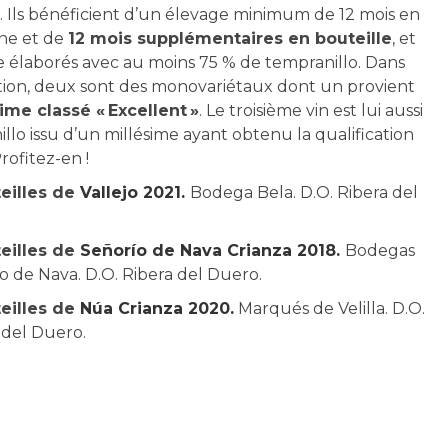
 Ils bénéficient d’un élevage minimum de 12 mois en
êne et de
12 mois supplémentaires en bouteille
, et
e élaborés avec au moins 75 % de tempranillo. Dans
tion, deux sont des monovariétaux dont un provient
ime classé « Excellent »
. Le troisième vin est lui aussi
llo issu d’un millésime ayant obtenu la qualification
rofitez-en !
teilles de
Vallejo 2021.
Bodega Bela. D.O. Ribera del
.
teilles de
Señorío de Nava Crianza 2018.
Bodegas
o de Nava. D.O. Ribera del Duero.
teilles de
Núa Crianza 2020.
Marqués de Velilla. D.O.
 del Duero.