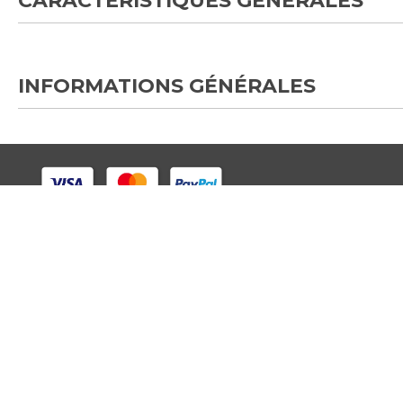
CARACTÉRISTIQUES GÉNÉRALES
INFORMATIONS GÉNÉRALES
EUROPE
VIN
Espagne
Qui
Allemagne
Cond
Pays-Bas
Aide
Royaume Uni