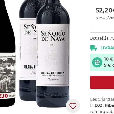
52,
20
/ bo
8,
70
€
Bouteille 75
LIVRA
10 €
5 € 
Les Crianza
la
D.O. Rib
remarquable