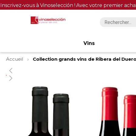
Inscrivez-vous à Vinoselección !
Avec votre premier acha
Vins
Accueil
Collection grands vins de Ribera del Duer
Skip
to
the
end
of
the
images
gallery