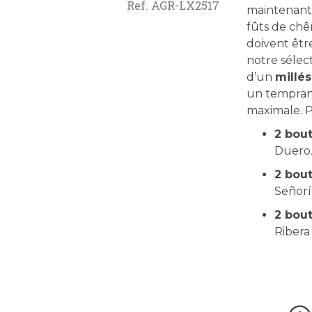
Ref.
AGR-LX2517
maintenant.
fûts de ch
doivent êtr
notre sélec
d’un
millés
un temprani
maximale. P
2 bou
Duero
2 bou
Señorí
2 bou
Ribera