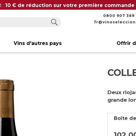
t :
10 € de réduction sur votre première commande
0800 907 369
fr@vinoseleccio
Rechercher
Rechercher
Vins d'autres pays
Offrir 
COLL
Deux rioja
grande lo
Boîte de
102,
0