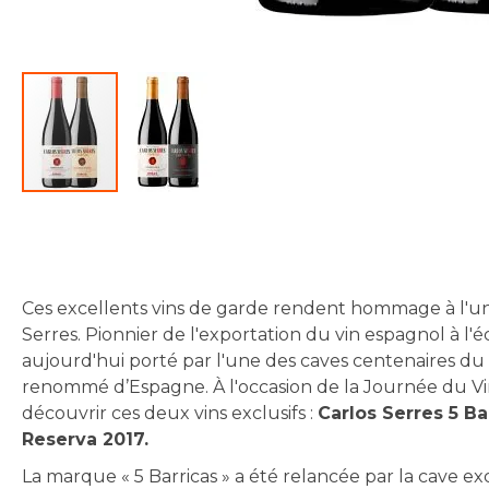
Skip
to
the
beginning
Ces excellents vins de garde rendent hommage à l'une d
of
Serres. Pionnier de l'exportation du vin espagnol à l'é
the
aujourd'hui porté par l'une des caves centenaires du Ba
images
renommé d’Espagne. À l'occasion de la Journée du Vin,
gallery
découvrir ces deux vins exclusifs :
Carlos Serres 5 Ba
Reserva 2017.
La marque « 5 Barricas » a été relancée par la cave e