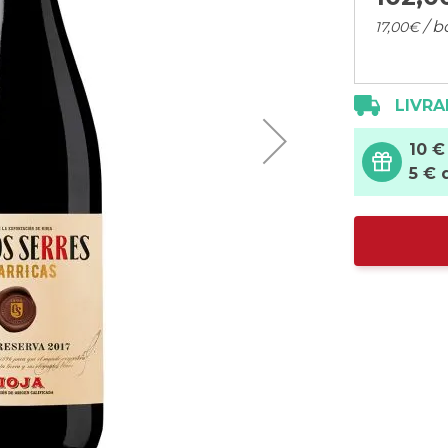
/ b
17,
00
€
LIVRA
10 €
5 € 