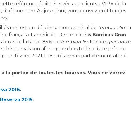
cette référence était réservée aux clients « VIP » de la
es, d'où son nom. Aujourd'hui, vous pouvez profiter des
rva
.
illésime) est un délicieux monovariétal de
tempranillo
, q
ne français et américain. De son côté,
5 Barricas Gran
ssique de la Rioja : 85% de
tempranillo
, 10% de
graciano
e
s de chêne, mais son affinage en bouteille a duré près de
en février 2021. Il est désormais parfaitement affiné,
 à la portée de toutes les bourses. Vous ne verrez
rva 2016
.
 Reserva 2015
.