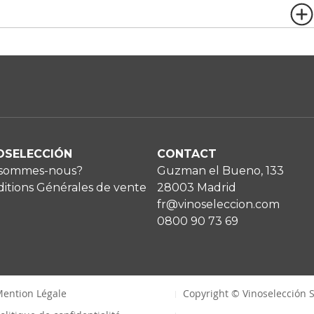
OSELECCIÓN
CONTACT
 sommes-nous?
Guzman el Bueno, 133
itions Générales de vente
28003 Madrid
fr@vinoseleccion.com
0800 90 73 69
ention Légale
Copyright © Vinoselección S