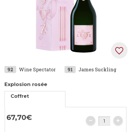
Skip
92
Wine Spectator
91
James Suckling
to
the
Explosion rosée
beginning
Coffret
of
the
images
67,
70
€
gallery