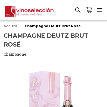
Mon pa
Accueil
Champagne Deutz Brut Rosé
CHAMPAGNE DEUTZ BRUT
ROSÉ
Champagne
Skip
to
the
end
of
the
images
gallery