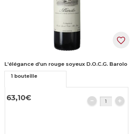
Skip
L'élégance d'un rouge soyeux D.O.C.G. Barolo
to
the
1 bouteille
beginning
of
the
63,
10
€
images
gallery