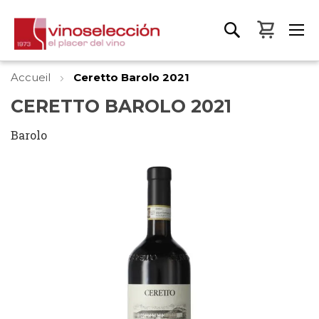
Mon pa
Accueil
Ceretto Barolo 2021
CERETTO BAROLO 2021
Barolo
Skip
to
the
end
of
the
images
gallery