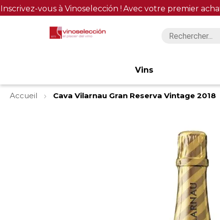
Inscrivez-vous à Vinoselección !
Avec votre premier acha
Vins
Accueil
Cava Vilarnau Gran Reserva Vintage 2018
Skip
to
the
end
of
the
images
gallery