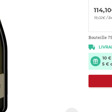
114,
10
/ b
19,
02
€
Bouteille 75
LIVRA
10 €
5 € 