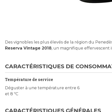
Skip
to
the
beginning
Des vignobles les plus élevés de la région du Penedè
of
Reserva Vintage 2018
, un magnifique effervescent i
the
images
gallery
CARACTÉRISTIQUES DE CONSOMMA
Température de service
Déguster à une température entre 6
et 8 ºC
CARACTÉRISTIQUES GÉNÉRALES