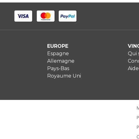
EUROPE
VIN
Espagne
Qui
Allemagne
Cond
Pays-Bas
Aide
Royaume Uni
M
P
P
C