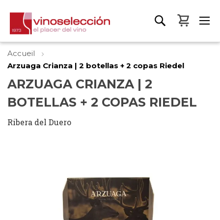
Mon pa
Accueil
Arzuaga Crianza | 2 botellas + 2 copas Riedel
ARZUAGA CRIANZA | 2
BOTELLAS + 2 COPAS RIEDEL
Ribera del Duero
Skip
to
the
end
of
the
images