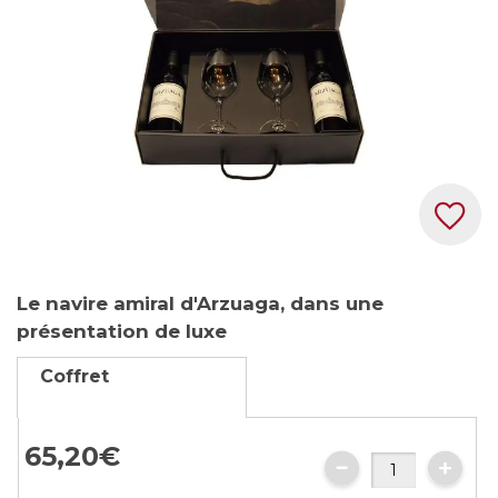
gallery
Skip
Le navire amiral d'Arzuaga, dans une
to
présentation de luxe
the
beginning
Coffret
of
the
images
65,
20
€
gallery