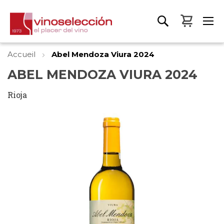
Mon pa
Accueil
Abel Mendoza Viura 2024
ABEL MENDOZA VIURA 2024
Rioja
Skip
to
the
end
of
the
images
gallery