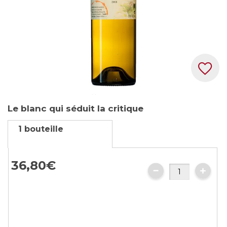
Skip
Le blanc qui séduit la critique
to
the
1 bouteille
beginning
of
the
36,
80
€
images
gallery