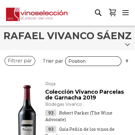
Mon pa
RAFAEL VIVANCO SÁENZ
P
P
Filtrer par
Trier par
Trier par
o
o
d
d
Rioja
Colección Vivanco Parcelas
de Garnacha 2019
Bodegas Vivanco
93
Robert Parker (The Wine
Advocate)
93
Guía Peñín de los vinos de