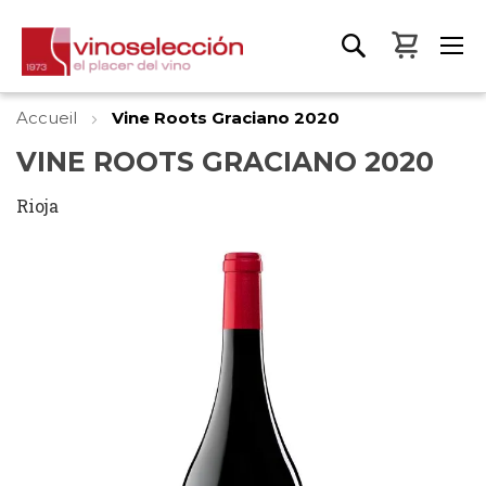
Mon pa
Accueil
Vine Roots Graciano 2020
VINE ROOTS GRACIANO 2020
Rioja
Skip
to
the
end
of
the
images
gallery