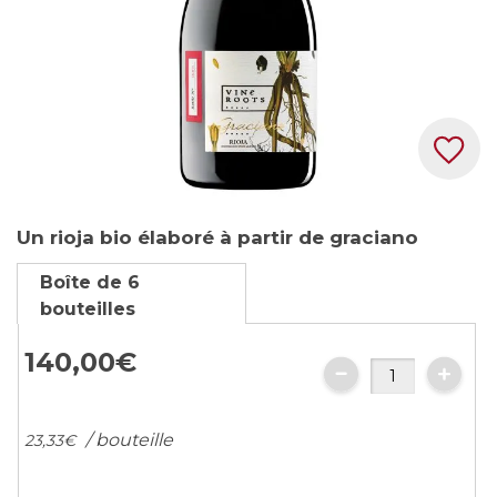
Skip
Un rioja bio élaboré à partir de graciano
to
the
Boîte de 6
beginning
bouteilles
of
the
140,
00
€
images
gallery
/ bouteille
23,
33
€