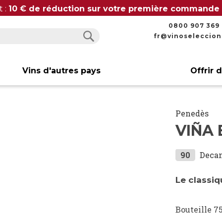
t :
10 € de réduction sur votre première commande
0800 907 369
fr@vinoseleccio
Rechercher
Rechercher
Vins d'autres pays
Offrir 
Penedès
VIÑA
90
Deca
Le classi
Bouteille 75