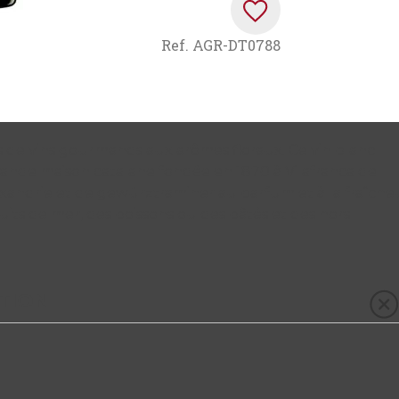
Ref.
AGR-DT0788
 de vins gourmands aux arômes floraux. Ce vin blanc
rande maison catalane fondée en 1870 à Vilafranca del
xandrie et de gewürztraminer au parfum et à la fraîche
uits de mer, des poissons ou des pâtés et des hors
TION