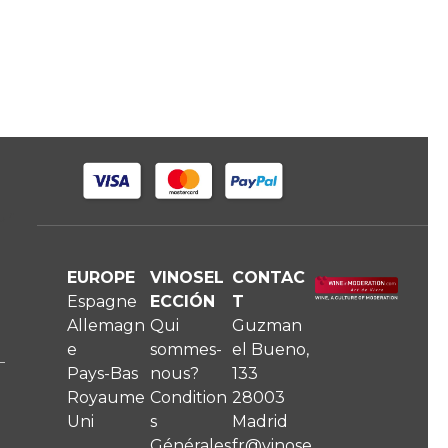
ur
EUROPE
VINOSEL
CONTAC
Espagne
ECCIÓN
T
Allemagn
Qui
Guzman
e
sommes-
el Bueno,
Pays-Bas
nous?
133
Royaume
Condition
28003
Uni
s
Madrid
Générales
fr@vinose