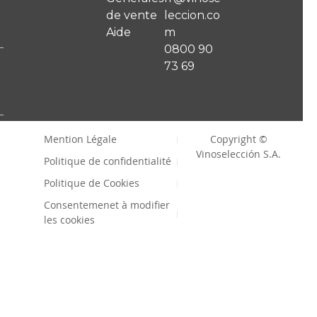
de vente
leccion.co
Aide
m
0800 90
73 69
Mention Légale
Copyright ©
Vinoselección S.A.
Politique de confidentialité
Politique de Cookies
Consentemenet à modifier
les cookies