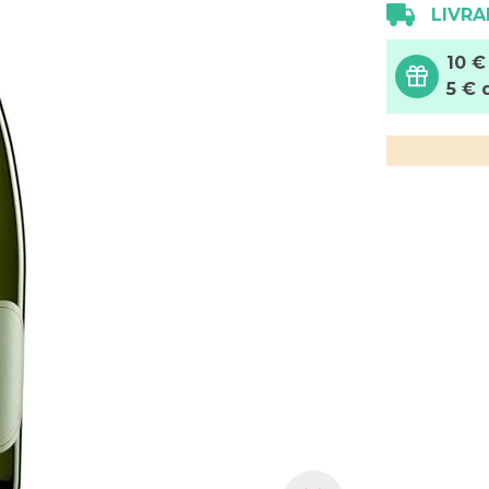
LIVRA
10 €
5 € 