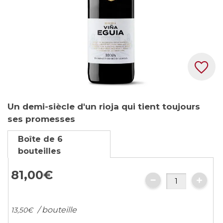
Skip
Un demi-siècle d'un rioja qui tient toujours
to
ses promesses
the
beginning
Boîte de 6
of
bouteilles
the
images
81,
00
€
gallery
/ bouteille
13,
50
€