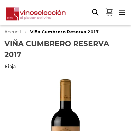
Mon pa
Accueil
Viña Cumbrero Reserva 2017
VIÑA CUMBRERO RESERVA
2017
Rioja
Skip
to
the
end
of
the
images
gallery