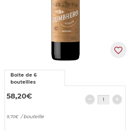
Skip
Boîte de 6
to
bouteilles
the
beginning
58,
20
€
of
the
images
/ bouteille
9,
70
€
gallery