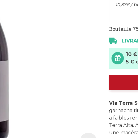
/ b
10,
87
€
Bouteille 75
LIVRA
10 €
5 € 
Via Terra 
garnacha tin
à faibles r
Terra Alta. 
une macérat