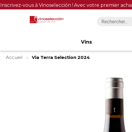
Inscrivez-vous à Vinoselección !
Avec votre premier acha
Vins
Accueil
Via Terra Selection 2024
Skip
to
the
end
of
the
images
gallery