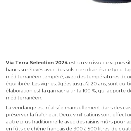
Skip
to
the
beginning
of
the
Via Terra Selection 2024
est un vin issu de vignes s
images
bancs surélevés avec des sols bien drainés de type 'ta
gallery
méditerranéen tempéré, avec des températures douces 
équilibrée. Les vignes, âgées jusqu'à 20 ans, sont cult
élaboration est la garnacha tinta 100 %, qui apporte d
méditerranéen.
La vendange est réalisée manuellement dans des cais
préserver la fraîcheur. Deux vinifications sont effectu
autre plus traditionnelle avec des raisins mûrs pour ap
en fûts de chêne français de 300 à 500 litres, de quat