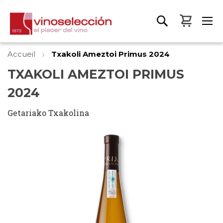
Mon pa
Accueil
Txakoli Ameztoi Primus 2024
TXAKOLI AMEZTOI PRIMUS
2024
Getariako Txakolina
Skip
to
the
end
of
the
images
gallery