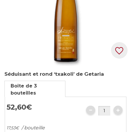
Skip
Séduisant et rond ‘txakoli’ de Getaria
to
the
Boîte de 3
beginning
bouteilles
of
the
52,
60
€
images
gallery
/ bouteille
17,
53
€