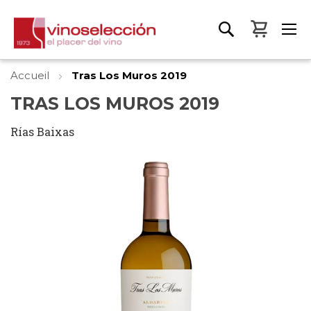
Mon pa
Accueil
Tras Los Muros 2019
TRAS LOS MUROS 2019
Rías Baixas
Skip
to
the
end
of
the
images
gallery