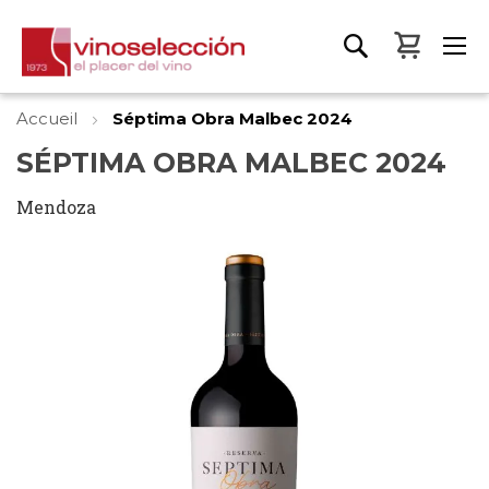
Mon pa
Accueil
Séptima Obra Malbec 2024
SÉPTIMA OBRA MALBEC 2024
Mendoza
Skip
to
the
end
of
the
images
gallery