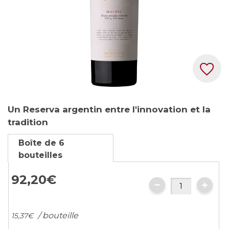
Skip
Un Reserva argentin entre l'innovation et la
to
tradition
the
beginning
Boîte de 6
of
bouteilles
the
images
92,
20
€
gallery
/ bouteille
15,
37
€