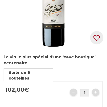
Skip
Le vin le plus spécial d’une ‘cave boutique’
to
centenaire
the
beginning
Boîte de 6
of
bouteilles
the
images
102,00€
gallery