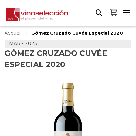
Mon pa
Accueil
Gómez Cruzado Cuvée Especial 2020
MARS 2025
GÓMEZ CRUZADO CUVÉE
ESPECIAL 2020
Skip
to
the
end
of
the
images
gallery