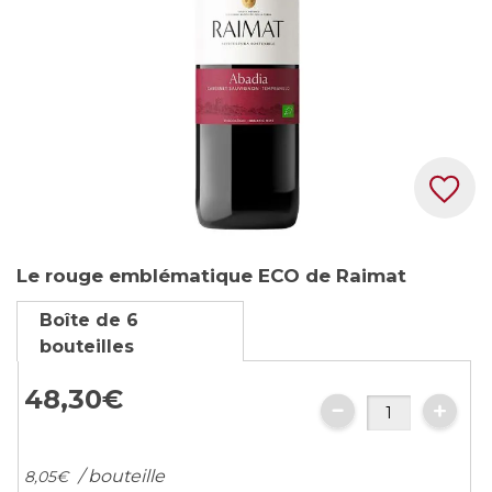
Skip
Le rouge emblématique ECO de Raimat
to
the
Boîte de 6
beginning
bouteilles
of
the
48,
30
€
images
gallery
/ bouteille
8,
05
€