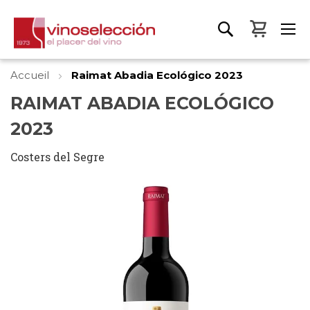
Mon pa
Accueil
Raimat Abadia Ecológico 2023
RAIMAT ABADIA ECOLÓGICO
2023
Costers del Segre
Skip
to
the
end
of
the
images
gallery