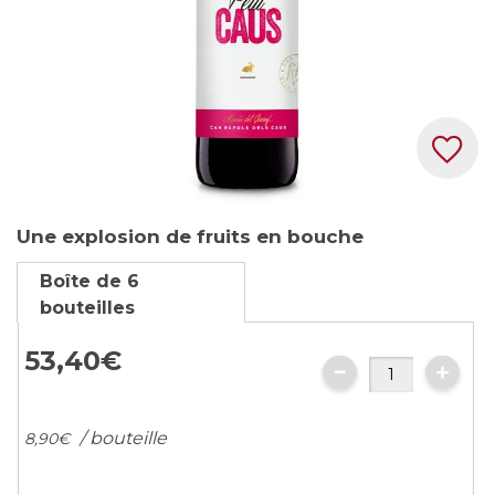
Skip
Une explosion de fruits en bouche
to
the
Boîte de 6
beginning
bouteilles
of
the
53,
40
€
images
gallery
/ bouteille
8,
90
€