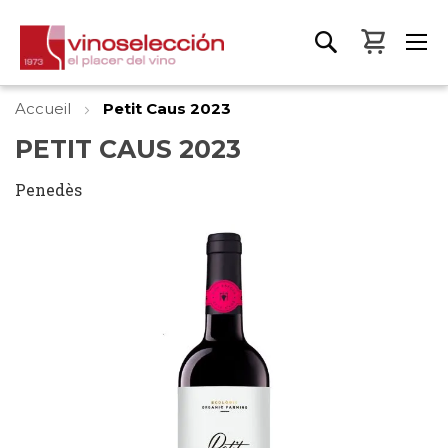
Mon pa
Accueil
Petit Caus 2023
PETIT CAUS 2023
Penedès
Skip
to
the
end
of
the
images
gallery