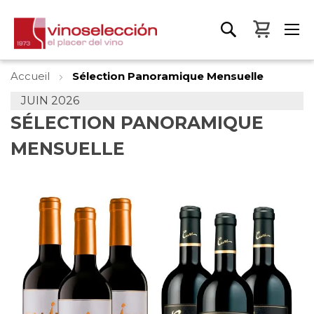
Mon pa
Accueil
Sélection Panoramique Mensuelle
JUIN 2026
SÉLECTION PANORAMIQUE
MENSUELLE
Skip
to
the
end
of
the
images
gallery