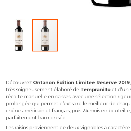
Skip
to
the
beginning
Découvrez
Ontañón Édition Limitée Réserve 2019
of
très soigneusement élaboré de
Tempranillo
et d’un
the
récolte manuelle en caisses, avec une sélection rigou
images
prolongée qui permet d’extraire le meilleur de chaqu
gallery
chêne américain et français, puis 24 mois en bouteill
parfaitement harmonisée.
Les raisins proviennent de deux vignobles à caractère 