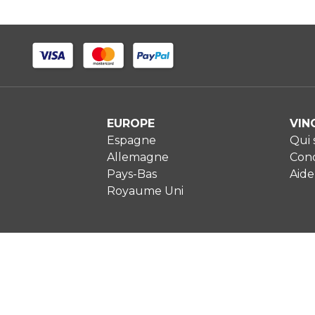
EUROPE
VIN
Espagne
Qui
Allemagne
Cond
Pays-Bas
Aide
Royaume Uni
M
P
P