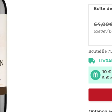
Boîte de
64,
00
/ b
10,
60
€
Bouteille 75
LIVRA
10 €
5 € 
Ontañón Ed