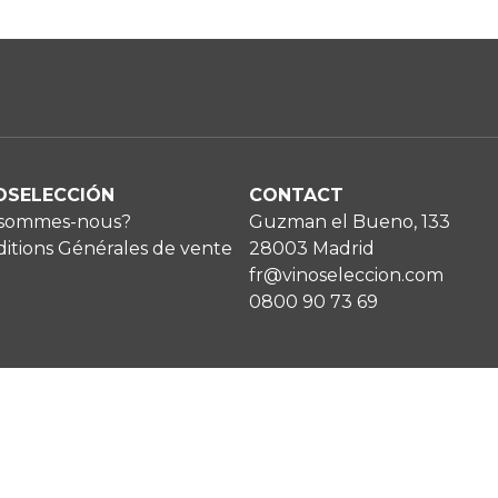
OSELECCIÓN
CONTACT
 sommes-nous?
Guzman el Bueno, 133
itions Générales de vente
28003 Madrid
fr@vinoseleccion.com
0800 90 73 69
ention Légale
Copyright © Vinoselección S
olitique de confidentialité
olitique de Cookies