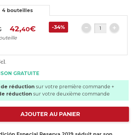
 4 bouteilles
-34%
42,
€
€
40
outeille
cl.
ISON GRATUITE
 de réduction
sur votre première commande +
de réduction
sur votre deuxième commande
AJOUTER AU PANIER
ición Especial Reserva 2019 séduit par son