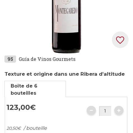
Skip
95
Guía de Vinos Gourmets
to
the
Texture et origine dans une Ribera d'altitude
beginning
Boîte de 6
of
bouteilles
the
images
123,
00
€
gallery
/ bouteille
20,
50
€