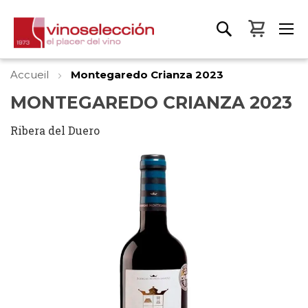
Mon pa
Accueil
Montegaredo Crianza 2023
MONTEGAREDO CRIANZA 2023
Ribera del Duero
Skip
to
the
end
of
the
images
gallery