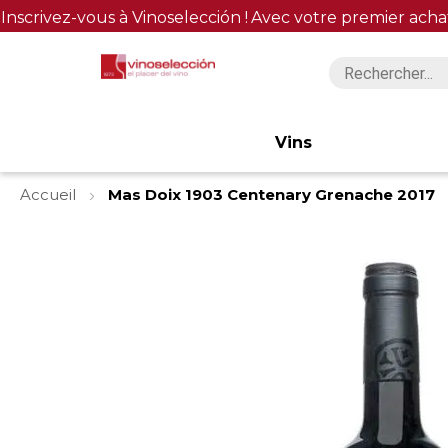
Inscrivez-vous à Vinoselección !
Avec votre premier acha
Vins
Accueil
Mas Doix 1903 Centenary Grenache 2017
Skip
to
the
end
of
the
images
gallery