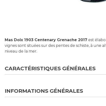
Skip
to
the
beginning
Mas Doix 1903 Centenary Grenache 2017
est élabo
of
vignes sont situées sur des pentes de schiste, à une
the
niveau de la mer.
images
gallery
CARACTÉRISTIQUES GÉNÉRALES
INFORMATIONS GÉNÉRALES