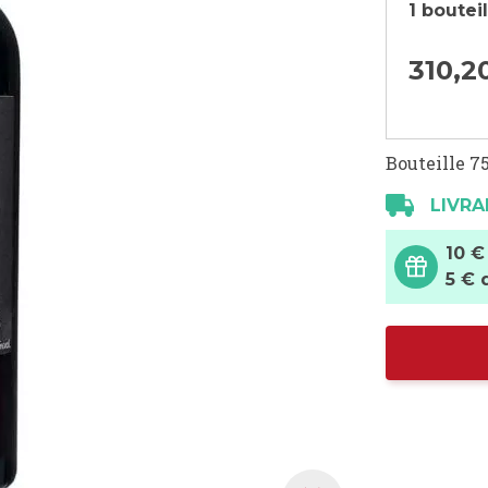
1 boutei
310,
2
Bouteille 75
LIVRA
10 €
5 € 