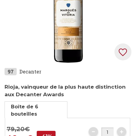
Skip
97
Decanter
to
the
Rioja, vainqueur de la plus haute distinction
beginning
aux Decanter Awards
of
Boîte de 6
the
bouteilles
images
gallery
79,
20
€