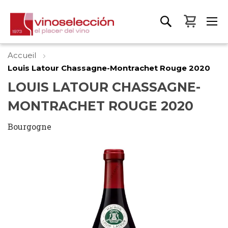
Mon pa
Accueil
Louis Latour Chassagne-Montrachet Rouge 2020
LOUIS LATOUR CHASSAGNE-
MONTRACHET ROUGE 2020
Bourgogne
Skip
to
the
end
of
the
images