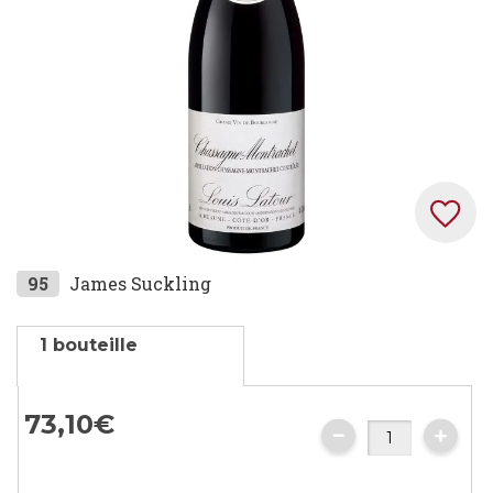
gallery
Skip
95
James Suckling
to
the
1 bouteille
beginning
of
the
73,
10
€
images
gallery