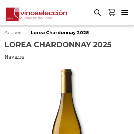
Mon pa
Accueil
Lorea Chardonnay 2025
LOREA CHARDONNAY 2025
Navarra
Skip
to
the
end
of
the
images
gallery