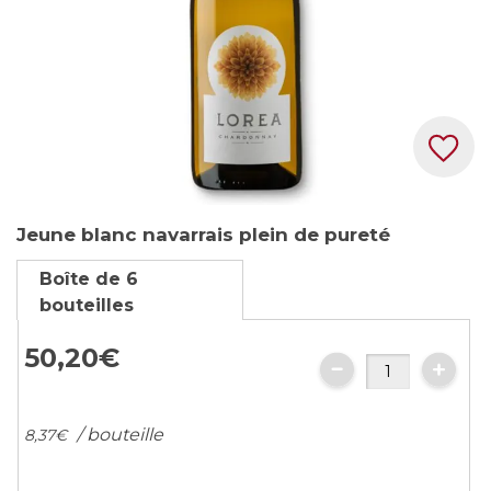
Skip
Jeune blanc navarrais plein de pureté
to
the
Boîte de 6
beginning
bouteilles
of
the
50,
20
€
images
gallery
/ bouteille
8,
37
€