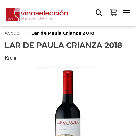
Mon pa
Accueil
Lar de Paula Crianza 2018
LAR DE PAULA CRIANZA 2018
Rioja
Skip
to
the
end
of
the
images
gallery