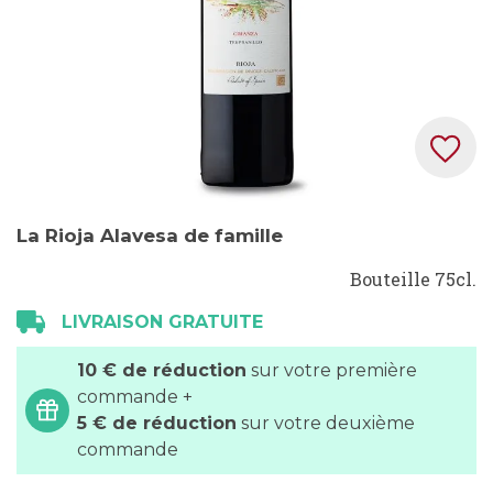
Skip
La Rioja Alavesa de famille
to
the
Bouteille 75cl.
beginning
LIVRAISON GRATUITE
of
the
10 € de réduction
sur votre première
images
commande +
gallery
5 € de réduction
sur votre deuxième
commande