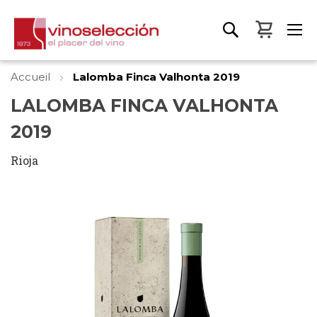
Mon pa
Accueil
Lalomba Finca Valhonta 2019
LALOMBA FINCA VALHONTA
2019
Rioja
Skip
to
the
end
of
the
images
gallery