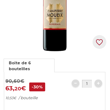
Skip
Boîte de 6
to
bouteilles
the
beginning
90,
60
€
of
-30%
the
63,
€
20
images
/ bouteille
10,
53
€
gallery