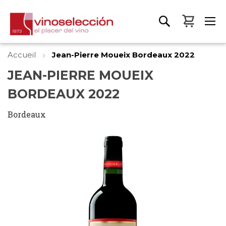
Mon pa
Accueil
Jean-Pierre Moueix Bordeaux 2022
JEAN-PIERRE MOUEIX
BORDEAUX 2022
Bordeaux
Skip
to
the
end
of
the
images
gallery