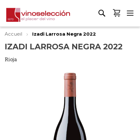
Mon pa
Accueil
Izadi Larrosa Negra 2022
IZADI LARROSA NEGRA 2022
Rioja
Skip
to
the
end
of
the
images
gallery