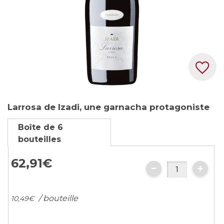
Skip
Larrosa de Izadi, une garnacha protagoniste
to
the
Boîte de 6
beginning
bouteilles
of
the
62,
91
€
images
gallery
/ bouteille
10,
49
€