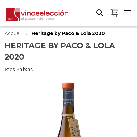
Mon pa
Accueil
Heritage by Paco & Lola 2020
HERITAGE BY PACO & LOLA
2020
Rías Baixas
Skip
to
the
end
of
the
images
gallery