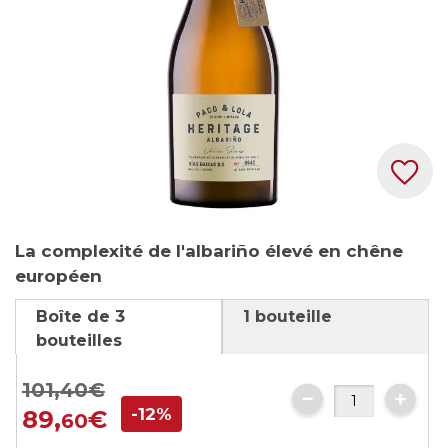
Skip
La complexité de l'albariño élevé en chêne
to
européen
the
beginning
Boîte de 3
1 bouteille
of
bouteilles
the
images
101,
40
€
gallery
-12%
89,
€
60