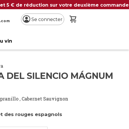
 et 5 € de réduction sur votre deuxième commande
Mon panier
Se connecter
n.com
du vin
ra
A DEL SILENCIO MÁGNUM
pranillo
,
Cabernet Sauvignon
 des rouges espagnols