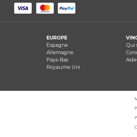
EUROPE
VIN
Espagne
Qui
Allemagne
Cond
Pays-Bas
Aide
Royaume Uni
M
P
P
C