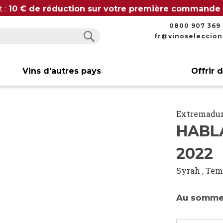
t :
10 € de réduction sur votre première commande
0800 907 369
fr@vinoseleccio
Rechercher
Rechercher
Vins d'autres pays
Offrir 
Extremadu
HABL
2022
Syrah
,
Tem
Au sommet