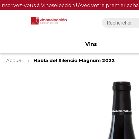
Inscrivez-vous à Vinoselección !
Avec votre premier acha
Vins
Accueil
Habla del Silencio Mágnum 2022
Skip
to
the
end
of
the
images
gallery