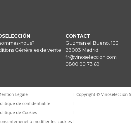
OSELECCIÓN
CONTACT
 sommes-nous?
Guzman el Bueno, 133
itions Générales de vente
28003 Madrid
fr@vinoseleccion.com
0800 90 73 69
ention Légale
Copyright © Vinoselección S
olitique de confidentialité
olitique de Cookies
onsentemenet à modifier les cookies