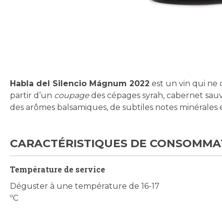
Skip
to
the
beginning
Habla del Silencio Mágnum 2022
est un vin qui ne 
of
partir d’un
coupage
des cépages syrah, cabernet sauvi
the
des arômes balsamiques, de subtiles notes minérales
images
gallery
CARACTÉRISTIQUES DE CONSOMMA
Température de service
Déguster à une température de 16-17
ºC