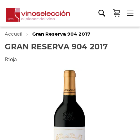
Mon pa
Accueil
Gran Reserva 904 2017
GRAN RESERVA 904 2017
Rioja
Skip
to
the
end
of
the
images
gallery