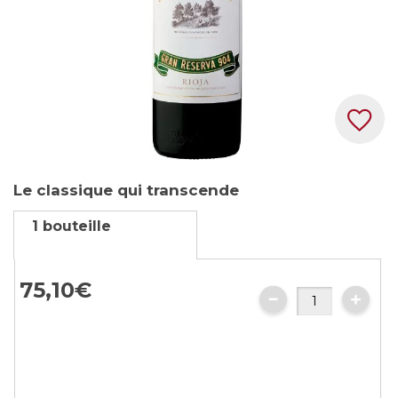
Skip
Le classique qui transcende
to
the
1 bouteille
beginning
of
the
75,
10
€
images
gallery