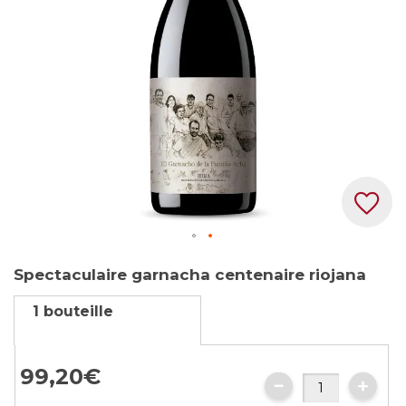
gallery
Skip
Spectaculaire garnacha centenaire riojana
to
the
1 bouteille
beginning
of
the
99,
20
€
images