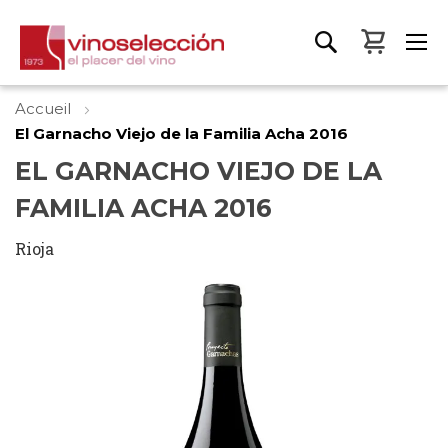
Mon pa
Accueil
El Garnacho Viejo de la Familia Acha 2016
EL GARNACHO VIEJO DE LA
FAMILIA ACHA 2016
Rioja
Skip
to
the
end
of
the
images