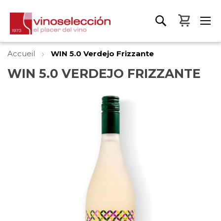
Mon pa
Accueil
WIN 5.0 Verdejo Frizzante
WIN 5.0 VERDEJO FRIZZANTE
Skip
to
the
end
of
the
images
gallery