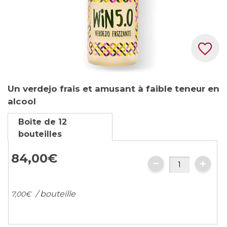
Skip
Un verdejo frais et amusant à faible teneur en
to
alcool
the
beginning
Boîte de 12
of
bouteilles
the
images
84,
00
€
gallery
/ bouteille
7,
00
€