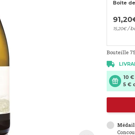
Boîte de
91,
20
/ b
15,
20
€
Bouteille 75
LIVRA
10 €
5 € 
Médail
Concou