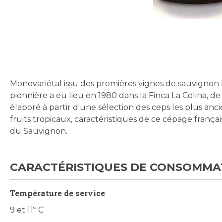
Skip
to
the
beginning
Monovariétal issu des premières vignes de sauvignon 
of
pionnière a eu lieu en 1980 dans la Finca La Colina, de
the
élaboré à partir d'une sélection des ceps les plus anc
images
fruits tropicaux, caractéristiques de ce cépage franç
gallery
du Sauvignon.
CARACTÉRISTIQUES DE CONSOMMA
Température de service
9 et 11º C