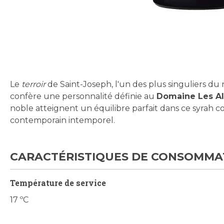
Skip
to
the
beginning
Le
terroir
de Saint-Joseph, l'un des plus singuliers du 
of
confère une personnalité définie au
Domaine Les Al
the
noble atteignent un équilibre parfait dans ce syrah com
images
contemporain intemporel.
gallery
CARACTÉRISTIQUES DE CONSOMMA
Température de service
17 ºC