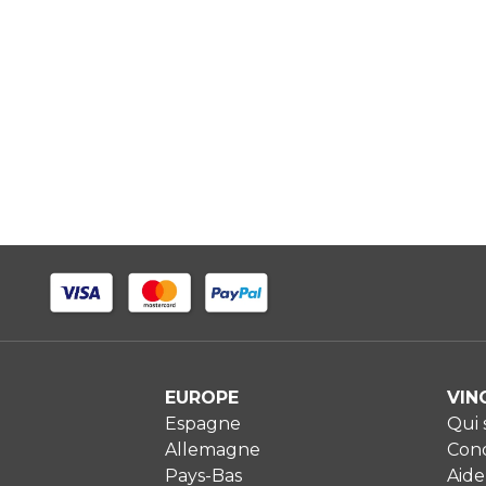
EUROPE
VIN
Espagne
Qui
Allemagne
Cond
Pays-Bas
Aide